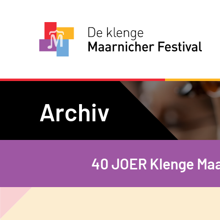
Archiv
40 JOER Klenge Maa