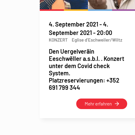
4. September 2021 - 4.
September 2021
-
20:00
KONZERT
Eglise d’Eschweiler/Wiltz
Den Uergelveräin
Eeschwëller a.s.b.l. . Konzert
unter dem Covid check
System.
Platzreservierungen: +352
691 799 344
Mehr erfahren