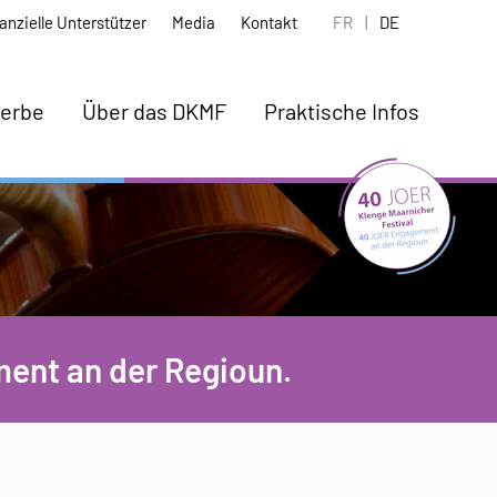
anzielle Unterstützer
Media
Kontakt
FR
|
DE
erbe
Über das DKMF
Praktische Infos
ent an der Regioun.