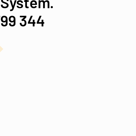
 System.
799 344