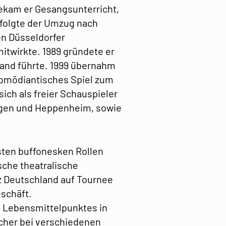
bekam er Gesangsunterricht,
rfolgte der Umzug nach
en Düsseldorfer
itwirkte. 1989 gründete er
land führte. 1999 übernahm
komödiantisches Spiel zum
ich als freier Schauspieler
ingen und Heppenheim, sowie
hsten buffonesken Rollen
sche theatralische
 Deutschland auf Tournee
schäft.
s Lebensmittelpunktes in
echer bei verschiedenen