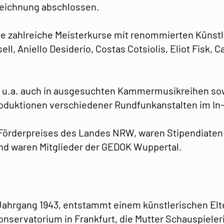
szeichnung abschlossen.
ie zahlreiche Meisterkurse mit renommierten Künst
ll, Aniello Desiderio, Costas Cotsiolis, Eliot Fisk, 
g u.a. auch in ausgesuchten Kammermusikreihen sow
roduktionen verschiedener Rundfunkanstalten im In
 Förderpreises des Landes NRW, waren Stipendiaten
und waren Mitglieder der GEDOK Wuppertal.
Jahrgang 1943, entstammt einem künstlerischen Elt
onservatorium in Frankfurt, die Mutter Schauspieler