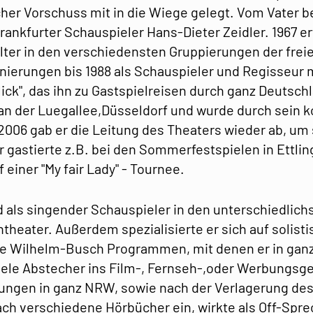
cher Vorschuss mit in die Wiege gelegt. Vom Vater 
rankfurter Schauspieler Hans-Dieter Zeidler. 1967 e
ter in den verschiedensten Gruppierungen der frei
nierungen bis 1988 als Schauspieler und Regisseur m
ick", das ihn zu Gastspielreisen durch ganz Deutsch
 an der Luegallee,Düsseldorf und wurde durch sein 
006 gab er die Leitung des Theaters wieder ab, um s
r gastierte z.B. bei den Sommerfestspielen in Ettl
uf einer "My fair Lady" - Tournee.
ed als singender Schauspieler in den unterschiedlic
heater. Außerdem spezialisierte er sich auf solisti
e Wilhelm-Busch Programmen, mit denen er in ganz
iele Abstecher ins Film-, Fernseh-,oder Werbungsge
sungen in ganz NRW, sowie nach der Verlagerung de
ach verschiedene Hörbücher ein, wirkte als Off-Spr