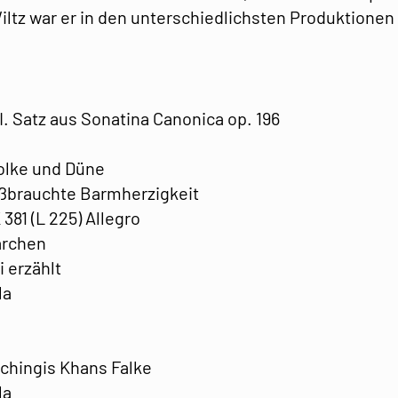
iltz war er in den unterschiedlichsten Produktion
.
. Satz aus Sonatina Canonica op. 196
lke und Düne
ißbrauchte Barmherzigkeit
381 (L 225) Allegro
ärchen
 erzählt
la
chingis Khans Falke
la