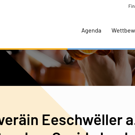
Fin
Agenda
Wettbew
eräin Eeschwëller a.s