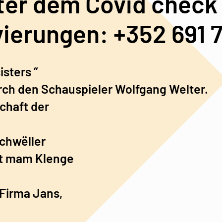
ter dem Covid check
vierungen: +352 691 
sters “
ch den Schauspieler Wolfgang Welter.
chaft der
chwëller
iat mam Klenge
 Firma Jans,