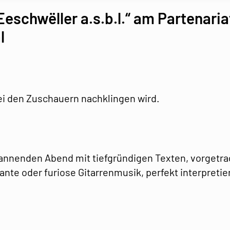
Eeschwëller a.s.b.l.“ am Partenar
l
ei den Zuschauern nachklingen wird.
pannenden Abend mit tiefgründigen Texten, vorgetr
ante oder furiose Gitarrenmusik, perfekt interpretie