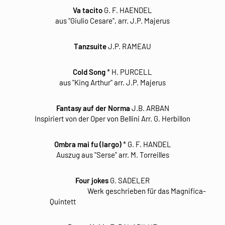
Va tacito
G. F. HAENDEL
aus "Giulio Cesare", arr. J.P. Majerus
Tanzsuite
J.P. RAMEAU
Cold Song
* H. PURCELL
aus "King Arthur" arr. J.P. Majerus
Fantasy auf der Norma
J.B. ARBAN
Inspiriert von der Oper von Bellini Arr. G. Herbillon
Ombra mai fu (largo)
* G. F. HANDEL
Auszug aus "Serse" arr. M. Torreilles
Four jokes
G. SADELER
Werk geschrieben für das Magnifica-
Quintett