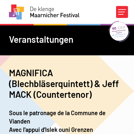
Agenda
Wettbewerbe
Veranstaltungen
Über das DKMF
MAGNIFICA
Praktische Infos
(Blechbläserquintett) & Jeff
MACK (Countertenor)
Finanzielle Unterstützer
Media
Kontakt
FR
|
DE
Sous le patronage de la Commune de
Vianden
Avec l'appui d'Islek ouni Grenzen