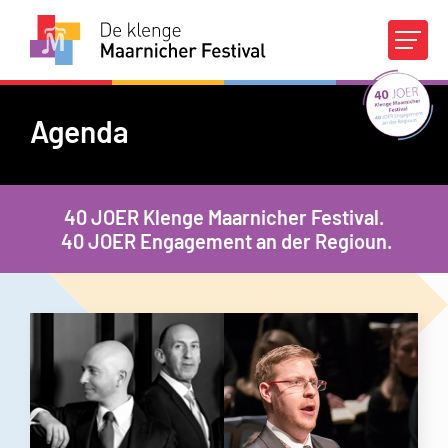
Agenda
Concours
Agenda
À propos du DKMF
40 JOER Klenge Maarnicher Festival.
40 JOER Engagement an der Regioun.
Infos pratiques
Appuis financiers
Médias
Contact
FR
|
DE