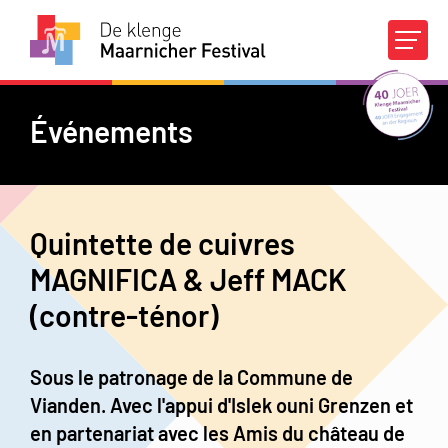
Agenda
Concours
Événements
À propos du DKMF
Quintette de cuivres
Infos pratiques
MAGNIFICA & Jeff MACK
(contre-ténor)
Appuis financiers
Médias
Contact
FR
|
DE
Sous le patronage de la Commune de
Vianden. Avec l'appui d'Islek ouni Grenzen et
en partenariat avec les Amis du château de