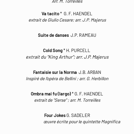
Arr. M. Torreilles
Va tacito
* G. F. HAENDEL
extrait de Giulio Cesare;
arr. J.P. Majerus
Suite de danses
J.P. RAMEAU
Cold Song
* H. PURCELL
extrait du “King Arthur”;
arr. J.P. Majerus
Fantaisie sur la Norma
J.B. ARBAN
Inspiré de l'opéra de Bellini
; a
rr. G. Herbillon
Ombra mai fu (largo)
* G. F. HAENDEL
extrait de "Serse" ;
arr. M. Torreilles
Four Jokes
G. SADELER
œuvre écrite pour le quintette Magnifica