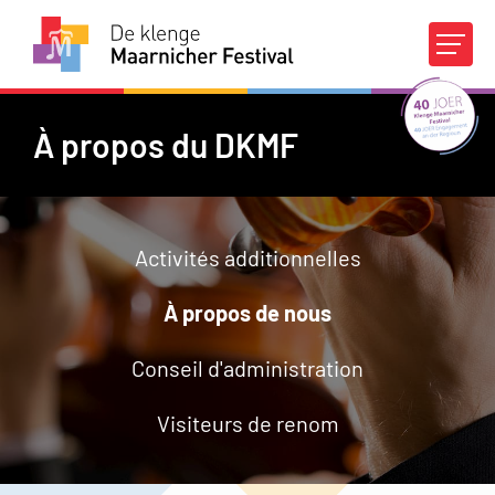
Agenda
Concours
À propos du DKMF
À propos du DKMF
Activités additionnelles
Infos pratiques
À propos de nous
Appuis financiers
Médias
Contact
Conseil d'administration
FR
|
DE
Visiteurs de renom