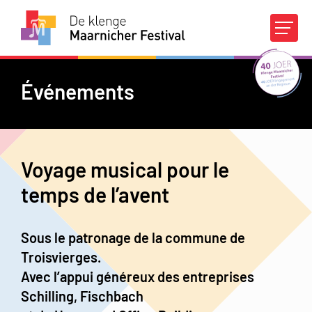
Agenda
Concours
Événements
À propos du DKMF
Voyage musical pour le
Infos pratiques
temps de l’avent
Appuis financiers
Médias
Contact
Sous le patronage de la commune de
Troisvierges.
FR
|
DE
Avec l’appui généreux des entreprises
Schilling, Fischbach