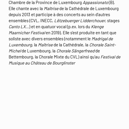
Chambre de la Province de Luxembourg
Appassionato
(B).
Elle chante avec la
Maîtrise
de la Cathédrale de Luxembourg
depuis 2013 et participe à des concerts au sein d’autres
ensembles (CVL, INECC,
Lëtzebuerger Lidderchouer
, stages
Canto LX
...) et en quatuor vocal (p.ex. lors du
Klenge
Maarnicher Festival
en 2019). Elle s’est produite en tant que
soliste avec divers ensembles (notamment le
Madrigal de
Luxembourg
, la
Maîtrise
de la Cathédrale, la
Chorale Saint-
Michel
de Luxembourg, la
Chorale Sängerfreed
de
Bettembourg, la Chorale Mixte du CVL) ainsi qu’au
Festival de
Musique au Château de Bourglinster