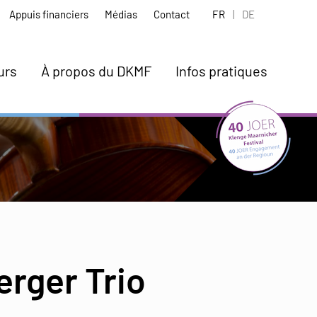
Appuis financiers
Médias
Contact
FR
|
DE
urs
À propos du DKMF
Infos pratiques
rger Trio