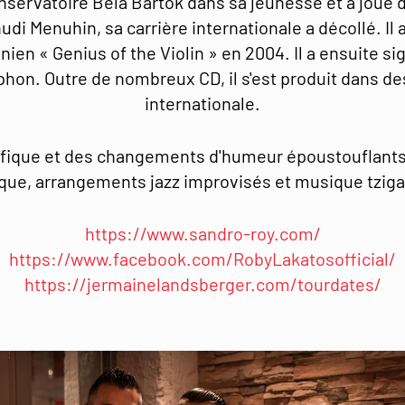
onservatoire Béla Bartók dans sa jeunesse et a joué 
hudi Menuhin, sa carrière internationale a décollé. I
ien « Genius of the Violin » en 2004. Il a ensuite si
n. Outre de nombreux CD, il s'est produit dans d
internationale.
ique et des changements d'humeur époustouflants, l
que, arrangements jazz improvisés et musique tzig
https://www.sandro-roy.com/
https://www.facebook.com/RobyLakatosofficial/
https://jermainelandsberger.com/tourdates/