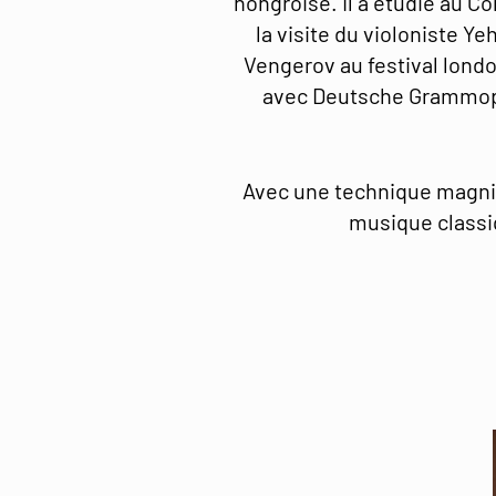
hongroise. Il a étudié au C
la visite du violoniste Ye
Vengerov au festival london
avec Deutsche Grammopho
Avec une technique magnif
musique classi