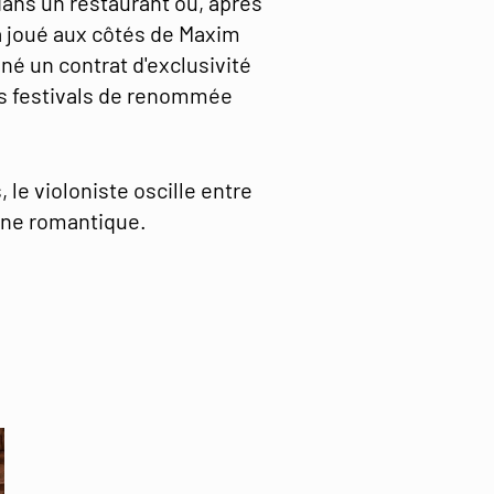
dans un restaurant où, après
l a joué aux côtés de Maxim
gné un contrat d'exclusivité
es festivals de renommée
e violoniste oscille entre
ane romantique.