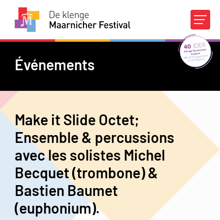
Agenda
Concours
Événements
À propos du DKMF
Make it Slide Octet;
Infos pratiques
Ensemble & percussions
avec les solistes Michel
Appuis financiers
Médias
Contact
Becquet (trombone) &
FR
|
DE
Bastien Baumet
(euphonium).