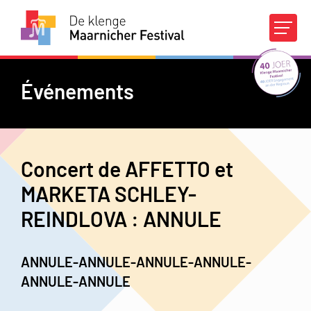
Agenda
Concours
Événements
À propos du DKMF
Concert de AFFETTO et
Infos pratiques
MARKETA SCHLEY-
REINDLOVA : ANNULE
Appuis financiers
Médias
Contact
FR
|
DE
ANNULE-ANNULE-ANNULE-ANNULE-
ANNULE-ANNULE